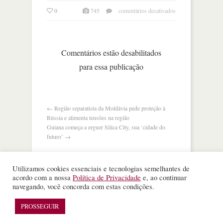
em
0
745
comentários desativados
rússia
vê
guerra
inevitável
Comentários estão desabilitados
se
para essa publicação
otan
enviar
forças
para
a
←
Região separatista da Moldávia pede proteção à
ucrânia
Rússia e alimenta tensões na região
Guiana começa a erguer Silica City, sua ‘cidade do
futuro’
→
Utilizamos cookies essenciais e tecnologias semelhantes de
acordo com a nossa
Política de Privacidade
e, ao continuar
navegando, você concorda com estas condições.
©
Nota Alta ESPM
. Todos os direitos reservados.
WordPress Theme
designed by
Theme Junkie
PROSSEGUIR