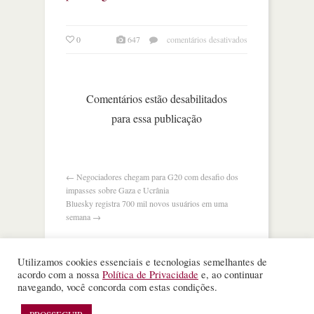
em
0
647
comentários desativados
quem
é
quem
no
Comentários estão desabilitados
futuro
para essa publicação
governo
trump?
←
Negociadores chegam para G20 com desafio dos
impasses sobre Gaza e Ucrânia
Bluesky registra 700 mil novos usuários em uma
semana
→
Utilizamos cookies essenciais e tecnologias semelhantes de
acordo com a nossa
Política de Privacidade
e, ao continuar
navegando, você concorda com estas condições.
©
Nota Alta ESPM
. Todos os direitos reservados.