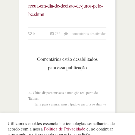
recua-em-dia-de-decisao-de-juros-pelo-
bc.shtml
em
0
732
comentários desativados
preço
do
petróleo
cai
Comentários estão desabilitados
a
para essa publicação
nível
anterior
à
guerra
da
←
China dispara mísseis e munição real perto de
ucrânia
Taiwan
Terra passa a girar mais rápido e encurta os dias
→
Utilizamos cookies essenciais e tecnologias semelhantes de
acordo com a nossa
Política de Privacidade
e, ao continuar
navegando, você concorda com estas condições.