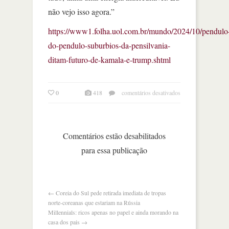
não vejo isso agora.”
https://www1.folha.uol.com.br/mundo/2024/10/pendulo
do-pendulo-suburbios-da-pensilvania-
ditam-futuro-de-kamala-e-trump.shtml
em
0
418
comentários desativados
pêndulo
do
pêndulo,
subúrbios
Comentários estão desabilitados
da
para essa publicação
pensilvânia
ditam
futuro
de
kamala
←
Coreia do Sul pede retirada imediata de tropas
e
norte-coreanas que estariam na Rússia
trump
Millennials: ricos apenas no papel e ainda morando na
casa dos pais
→