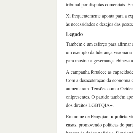
tribunal por disputas comerciais. Em
Xi frequentemente aponta para a ex
às necessidades e desejos das pesso
Legado
Também é um esforço para afirmar s
um exemplo da liderança visionári
para mostrar a governança chinesa
A campanha fortalece as capacidad
Com a desaceleração da economia ch
aumentaram. Tensões com o Ocidente
onipresentes. O partido também aper
dos direitos LGBTQIA+.
a polícia v
Em nome de Fengqiao,
casas
, promovendo políticas do par
bancos de dados policiais. Funcioná