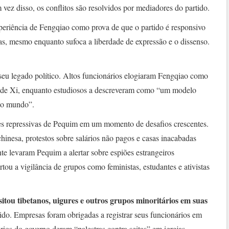
 vez disso, os conflitos são resolvidos por mediadores do partido.
periência de Fengqiao como prova de que o partido é responsivo
as, mesmo enquanto sufoca a liberdade de expressão e o dissenso.
eu legado político. Altos funcionários elogiaram Fengqiao como
a de Xi, enquanto estudiosos a descreveram como “um modelo
 ao mundo”.
es repressivas de Pequim em um momento de desafios crescentes.
inesa, protestos sobre salários não pagos e casas inacabadas
 levaram Pequim a alertar sobre espiões estrangeiros
tou a vigilância de grupos como feministas, estudantes e ativistas
isitou tibetanos, uigures e outros grupos minoritários em suas
tido. Empresas foram obrigadas a registrar seus funcionários em
rios do governo deram “palestras contra seitas” em igrejas.