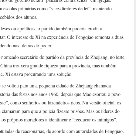
em escolas primárias como “vice-diretores de lei”, mantendo
rcebidos dos alunos.
leves ou apolíticas, o partido também poderia erodir a
etar. O interesse de Xi na experiência de Fengqiao remonta a duas
endo nas fileiras do poder.
 nomeado secretário do partido da província de Zhejiang, no leste
China trouxera grande riqueza para a província, mas também
e. Xi estava procurando uma solução.
ele se voltou para uma pequena cidade de Zhejiang chamada
stória das festas nos anos 1960, depois que Mao exortou o povo
sse”, como senhorios ou fazendeiros ricos. Na versão oficial, os
clamaram para que a polícia fizesse prisões. Mas os líderes do
m os próprios moradores a identificar e “reeducar os inimigos”.
otuladas de reacionárias, de acordo com autoridades de Fengqiao.