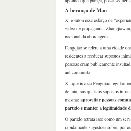
apolítico que pareça, possa sequer s
A herança de Mao
Xi rotulou esse esforço de “experi
vídeo de propaganda, Zhangjiawan,
nacional da abordagem.
Fengqiao se refere a uma cidade ond
residentes a reeducar supostos inim
pessoas eram publicamente insultad
anticomunista.
Xi, que invoca Fengqiao regularmen
de luta, nas quais os supostos infra
aproveitar pessoas comuns
mesma:
partido e manter a legitimidade d
O partido retrata isso como um serv
rapidamente sugestões sobre, por exe