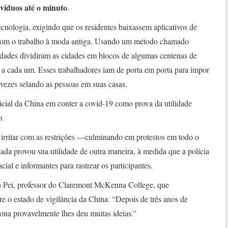
ivíduos até o minuto
.
tecnologia, exigindo que os residentes baixassem aplicativos de
om o trabalho à moda antiga. Usando um método chamado
idades dividiram as cidades em blocos de algumas centenas de
s a cada um. Esses trabalhadores iam de porta em porta para impor
s vezes selando as pessoas em suas casas.
nicial da China em conter a covid-19 como prova da utilidade
o.
rritar com as restrições —culminando em protestos em todo o
a provou sua utilidade de outra maneira, à medida que a polícia
al e informantes para rastrear os participantes.
xin Pei, professor do Claremont McKenna College, que
e o estado de vigilância da China. “Depois de três anos de
ona provavelmente lhes deu muitas ideias.”