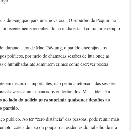
urgir.
ência de Fengqiao para uma nova era”. O subúrbio de Pequim no
 foi recentemente reconhecido na mídia estatal como um exemplo
e, durante a era de Mao Tsé-tung, o partido encorajava os
igos políticos, por meio de chamadas sessões de luta onde as
as e humilhadas até admitirem crimes como escrever poesia
te em discursos importantes, não pediu a retomada das sessões
tores às vezes eram espancados ou torturados. Mas a ideia é a
 ao lado da polícia para suprimir quaisquer desafios ao
o partido
.
iço público. Ao ter “zero distância” das pessoas, pode reunir mais
mplo, coleta de lixo ou poupar os residentes do trabalho de ir a