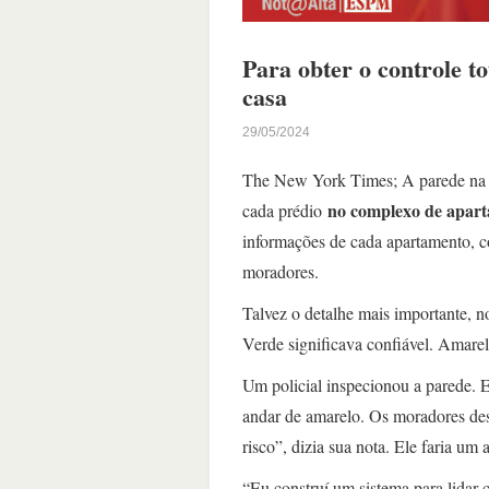
Para obter o controle t
casa
29/05/2024
The New York Times; A parede na de
no complexo de apar
cada prédio
informações de cada apartamento, c
moradores.
Talvez o detalhe mais importante, n
Verde significava confiável. Amarel
Um policial inspecionou a parede. E
andar de amarelo. Os moradores de
risco”, dizia sua nota. Ele faria u
“Eu construí um sistema para lidar 