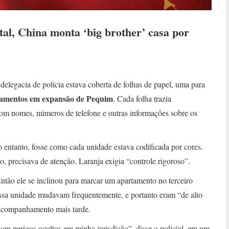
otal, China monta ‘big brother’ casa por
legacia de polícia estava coberta de folhas de papel, uma para
tamentos em expansão de Pequim
. Cada folha trazia
om nomes, números de telefone e outras informações sobre os
o entanto, fosse como cada unidade estava codificada por cores.
o, precisava de atenção. Laranja exigia “controle rigoroso”.
ntão ele se inclinou para marcar um apartamento no terceiro
ssa unidade mudavam frequentemente, e portanto eram “de alto
m acompanhamento mais tarde.
com perigos ocultos em minha jurisdição”, disse o policial, em um