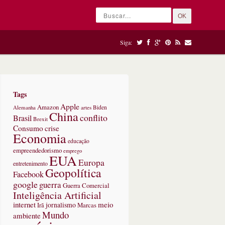
OK
Siga:
Tags
Apple
Amazon
Alemanha
artes
Biden
China
conflito
Brasil
Brexit
Consumo
crise
Economia
educação
empreendedorismo
emprego
EUA
Europa
entretenimento
Geopolítica
Facebook
google
guerra
Guerra Comercial
Inteligência Artificial
internet
meio
jornalismo
Marcas
Irã
Mundo
ambiente