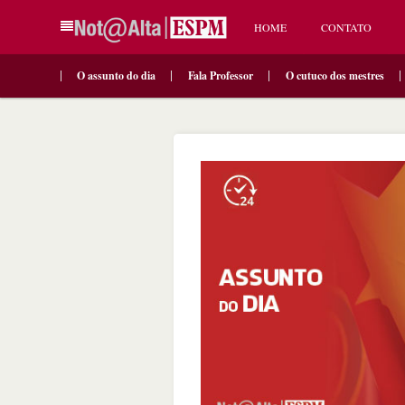
HOME
CONTATO
O assunto do dia
Fala Professor
O cutuco dos mestres