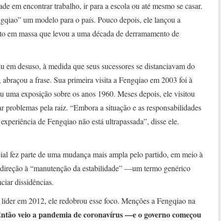
dade em encontrar trabalho, ir para a escola ou até mesmo se casar.
gqiao” um modelo para o país. Pouco depois, ele lançou a
nto em massa que levou a uma década de derramamento de
iu em desuso, à medida que seus sucessores se distanciavam do
, abraçou a frase. Sua primeira visita a Fengqiao em 2003 foi à
ou uma exposição sobre os anos 1960. Meses depois, ele visitou
ar problemas pela raiz. “Embora a situação e as responsabilidades
xperiência de Fengqiao não está ultrapassada”, disse ele.
cial fez parte de uma mudança mais ampla pelo partido, em meio à
direção à “manutenção da estabilidade” —um termo genérico
ciar dissidências.
l líder em 2012, ele redobrou esse foco. Menções a Fengqiao na
ntão veio a pandemia de coronavírus —e o governo começou