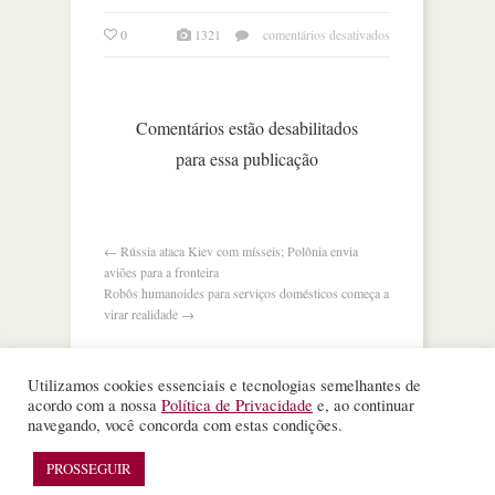
em
0
1321
comentários desativados
o
que
os
eua
Comentários estão desabilitados
exportam
para essa publicação
para
a
china?
←
Rússia ataca Kiev com mísseis; Polônia envia
aviões para a fronteira
Robôs humanoides para serviços domésticos começa a
virar realidade
→
Utilizamos cookies essenciais e tecnologias semelhantes de
acordo com a nossa
Política de Privacidade
e, ao continuar
navegando, você concorda com estas condições.
©
Nota Alta ESPM
. Todos os direitos reservados.
WordPress Theme
designed by
Theme Junkie
PROSSEGUIR