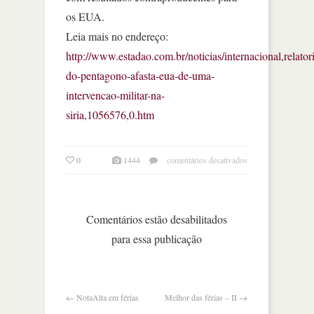
os EUA.
Leia mais no endereço:
http://www.estadao.com.br/noticias/internacional,relator
do-pentagono-afasta-eua-de-uma-
intervencao-militar-na-
siria,1056576,0.htm
em
0
1444
comentários desativados
melhor
das
férias
–
Comentários estão desabilitados
i
para essa publicação
←
NotaAlta em férias
Melhor das férias – II
→