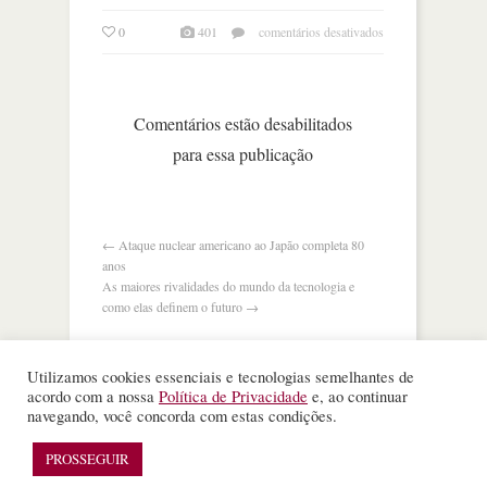
em
0
401
comentários desativados
o
japão
quer
carros
Comentários estão desabilitados
americanos?
para essa publicação
←
Ataque nuclear americano ao Japão completa 80
anos
As maiores rivalidades do mundo da tecnologia e
como elas definem o futuro
→
Utilizamos cookies essenciais e tecnologias semelhantes de
acordo com a nossa
Política de Privacidade
e, ao continuar
navegando, você concorda com estas condições.
©
Nota Alta ESPM
. Todos os direitos reservados.
WordPress Theme
designed by
Theme Junkie
PROSSEGUIR