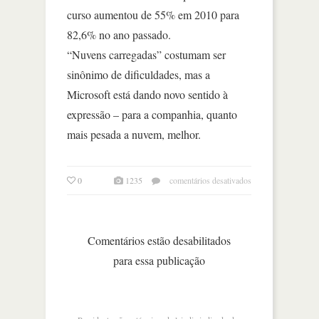
curso aumentou de 55% em 2010 para
82,6% no ano passado.
“Nuvens carregadas” costumam ser
sinônimo de dificuldades, mas a
Microsoft está dando novo sentido à
expressão – para a companhia, quanto
mais pesada a nuvem, melhor.
em
0
1235
comentários desativados
nas
nuvens,
microsoft
sai
Comentários estão desabilitados
do
para essa publicação
velho
figurino