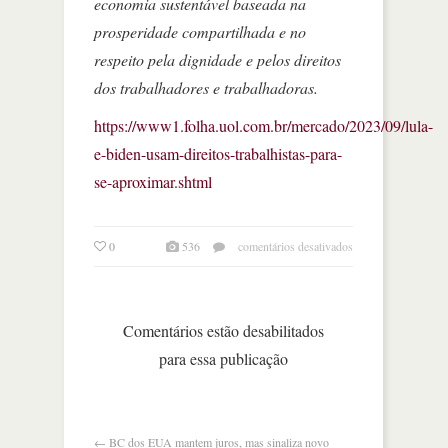
economia sustentável baseada na
prosperidade compartilhada e no
respeito pela dignidade e pelos direitos
dos trabalhadores e trabalhadoras.
https://www1.folha.uol.com.br/mercado/2023/09/lula-
e-biden-usam-direitos-trabalhistas-para-
se-aproximar.shtml
em
0
536
comentários desativados
na
onu,
relações
de
Comentários estão desabilitados
trabalho
para essa publicação
aproximam
brasil
e
eua
←
BC dos EUA mantem juros, mas sinaliza novo