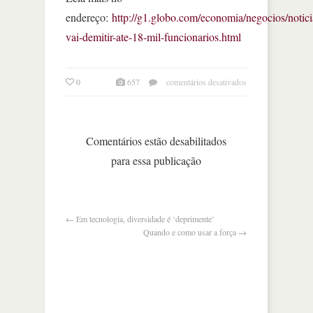
endereço:
http://g1.globo.com/economia/negocios/notici
vai-demitir-ate-18-mil-funcionarios.html
em
0
657
comentários desativados
microsoft
vai
demitir
até
Comentários estão desabilitados
18
para essa publicação
mil
funcionários
←
Em tecnologia, diversidade é ‘deprimente’
Quando e como usar a força
→