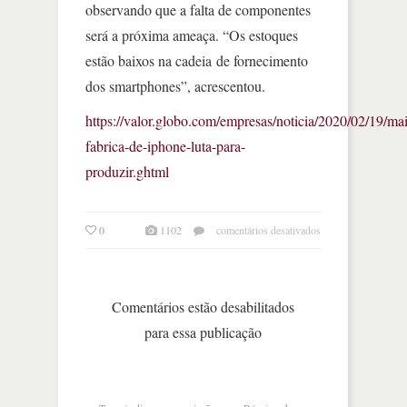
observando que a falta de componentes
será a próxima ameaça. “Os estoques
estão baixos na cadeia de fornecimento
dos smartphones”, acrescentou.
https://valor.globo.com/empresas/noticia/2020/02/19/mai
fabrica-de-iphone-luta-para-
produzir.ghtml
em
0
1102
comentários desativados
maior
fábrica
de
iphone
Comentários estão desabilitados
luta
para essa publicação
para
produzir