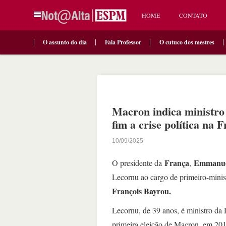
HOME
CONTATO
O assunto do dia
Fala Professor
O cutuco dos mestres
Macron indica ministro
fim a crise política na 
10/09/2025
França
Emmanue
O presidente da
,
Lecornu ao cargo de primeiro-minis
François Bayrou.
Lecornu, de 39 anos, é ministro da
primeira eleição de Macron, em 201