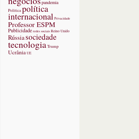
negócios
pandemia
política
Politica
internacional
Privacidade
Professor ESPM
Publicidade
redes sociais
Reino Unido
sociedade
Rússia
tecnologia
Trump
Ucrânia
UE
on
a
tro