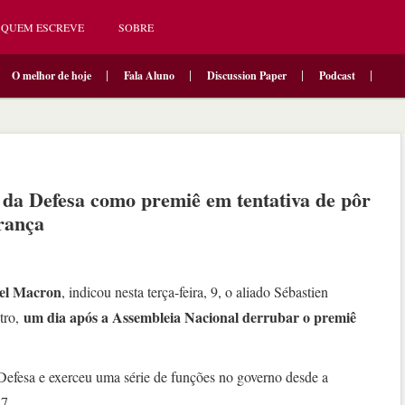
QUEM ESCREVE
SOBRE
O melhor de hoje
Fala Aluno
Discussion Paper
Podcast
 da Defesa como premiê em tentativa de pôr
França
l Macron
, indicou nesta terça-feira, 9, o aliado Sébastien
um dia após a Assembleia Nacional derrubar o premiê
tro,
 Defesa e exerceu uma série de funções no governo desde a
7.