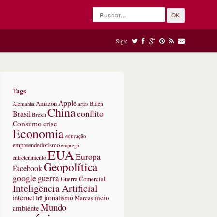
OK
Siga:
Tags
Apple
Amazon
Alemanha
artes
Biden
China
conflito
Brasil
Brexit
Consumo
crise
Economia
educação
empreendedorismo
emprego
EUA
Europa
entretenimento
Geopolítica
Facebook
google
guerra
Guerra Comercial
Inteligência Artificial
internet
meio
jornalismo
Marcas
Irã
Mundo
ambiente