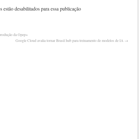
da
 estão desabilitados para essa publicação
defes
com
prem
em
 produção da Opep+
tenta
Google Cloud avalia tornar Brasil hub para treinamento de modelos de IA
→
de
pôr
fim
a
crise
polít
na
franç