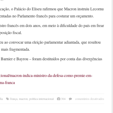
ação, o Palácio do Eliseu rafirmou que Macron instruiu Lecornu
resentadas no Parlamento francês para costurar um orçamento.
stro francês em dois anos, em meio à dificuldade do país em frear
posição fiscal.
u ao convocar uma eleição parlamentar adiantada, que resultou
 mais fragmentada.
Barnier e Bayrou – foram destituídos por conta das divergências
acional/macron-indica-ministro-da-defesa-como-premie-em-
-na-franca
em
dia
frança
,
macron
,
política internacional
304
comentários desativados
macr
indic
minis