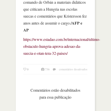
comando de Orbán a materiais didáticos
que criticam a Hungria nas escolas
suecas e comentários que Kristersson fez
/AFP e
anos antes de assumir o cargo.
AP
https://www.estadao.com.br/internacional/ultimo-
obstaculo-hungria-aprova-adesao-da-
suecia-e-otan-tera-32-paises/
em
0
736
comentários desativados
hungria
aprova
adesão
da
Comentários estão desabilitados
suécia
para essa publicação
e
otan
terá