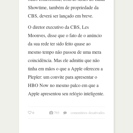
Showtime, também de propriedade da
CBS, deverá ser lançado em breve.
O diretor executivo da CBS, Les
Moonves, disse que o fato de o anúncio
da sua rede ter sido feito quase ao
mesmo tempo não passou de uma mera
coincidência. Mas ele admitiu que não
tinha em mãos o que a Apple ofereceu a
Plepler: um convite para apresentar o
HBO Now no mesmo palco em que a
Apple apresentou seu relógio inteligente.
em
0
793
comentários desativados
hbo,
contra
netflix