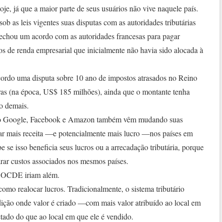
je, já que a maior parte de seus usuários não vive naquele país.
b as leis vigentes suas disputas com as autoridades tributárias
fechou um acordo com as autoridades francesas para pagar
os de renda empresarial que inicialmente não havia sido alocada à
ordo uma disputa sobre 10 ano de impostos atrasados no Reino
as (na época, US$ 185 milhões), ainda que o montante tenha
xo demais.
o Google, Facebook e Amazon também vêm mudando suas
larar mais receita —e potencialmente mais lucro —nos países em
 se isso beneficia seus lucros ou a arrecadação tributária, porque
ar custos associados nos mesmos países.
a OCDE iriam além.
como realocar lucros. Tradicionalmente, o sistema tributário
isdição onde valor é criado —com mais valor atribuído ao local em
tado do que ao local em que ele é vendido.