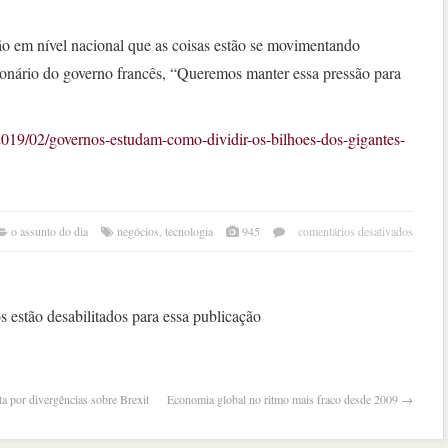
o em nível nacional que as coisas estão se movimentando
ionário do governo francês, “Queremos manter essa pressão para
.
2019/02/governos-estudam-como-dividir-os-bilhoes-dos-gigantes-
em
o assunto do dia
negócios
,
tecnologia
945
comentários desativados
gove
estu
divid
os
 estão desabilitados para essa publicação
bilhõ
dos
gigan
da
ta por divergências sobre Brexit
Economia global no ritmo mais fraco desde 2009
→
tecno