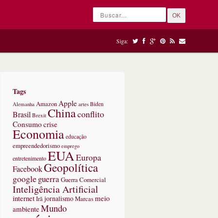
OK
Siga:
Tags
Apple
Amazon
Alemanha
artes
Biden
China
conflito
Brasil
Brexit
Consumo
crise
Economia
educação
empreendedorismo
emprego
EUA
Europa
entretenimento
Geopolítica
Facebook
google
guerra
Guerra Comercial
Inteligência Artificial
internet
meio
jornalismo
Marcas
Irã
Mundo
ambiente