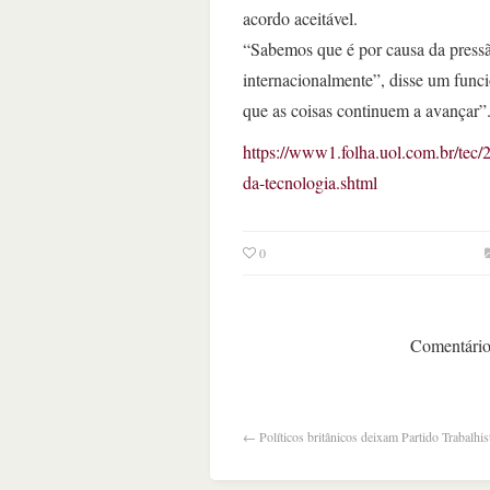
acordo aceitável.
“Sabemos que é por causa da pressã
internacionalmente”, disse um func
que as coisas continuem a avançar”
https://www1.folha.uol.com.br/tec/
da-tecnologia.shtml
0
Comentários
←
Políticos britânicos deixam Partido Trabalhis