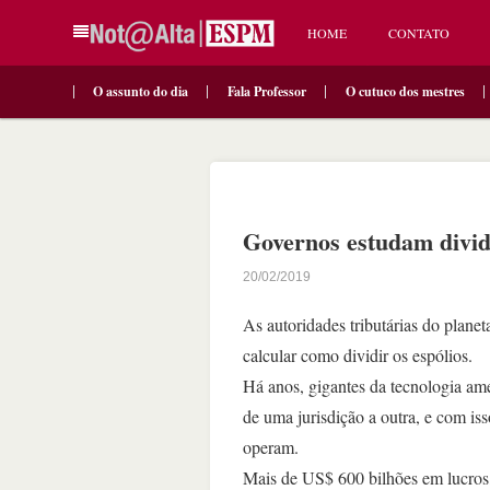
HOME
CONTATO
O assunto do dia
Fala Professor
O cutuco dos mestres
Governos estudam dividi
20/02/2019
As autoridades tributárias do plane
calcular como dividir os espólios.
Há anos, gigantes da tecnologia am
de uma jurisdição a outra, e com i
operam.
Mais de US$ 600 bilhões em lucros,