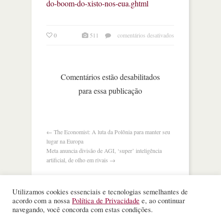
do-boom-do-xisto-nos-eua.ghtml
em
0
511
comentários desativados
ft:
chefes
do
petróleo
Comentários estão desabilitados
alertam
para essa publicação
para
o
fim
do
boom
←
The Economist: A luta da Polônia para manter seu
do
lugar na Europa
xisto
Meta anuncia divisão de AGI, ‘super’ inteligência
nos
artificial, de olho em rivais
→
eua
Utilizamos cookies essenciais e tecnologias semelhantes de
acordo com a nossa
Política de Privacidade
e, ao continuar
navegando, você concorda com estas condições.
©
Nota Alta ESPM
. Todos os direitos reservados.