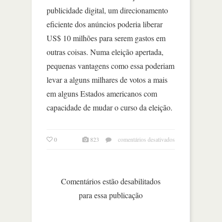
publicidade digital, um direcionamento
eficiente dos anúncios poderia liberar
US$ 10 milhões para serem gastos em
outras coisas. Numa eleição apertada,
pequenas vantagens como essa poderiam
levar a alguns milhares de votos a mais
em alguns Estados americanos com
capacidade de mudar o curso da eleição.
em
0
823
comentários desativados
facebook
vira
rei
da
Comentários estão desabilitados
propaganda
para essa publicação
eleitoral