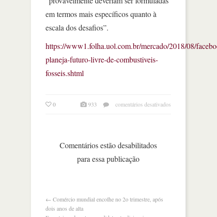
“provavelmente deveriam ser formuladas
em termos mais específicos quanto à
escala dos desafios”.
https://www1.folha.uol.com.br/mercado/2018/08/facebo
planeja-futuro-livre-de-combustiveis-
fosseis.shtml
em
0
933
comentários desativados
facebook
planeja
futuro
livre
Comentários estão desabilitados
de
para essa publicação
combustíveis
fósseis
←
Comércio mundial encolhe no 2o trimestre, após
dois anos de alta