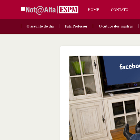
HOME
CONTATO
O assunto do dia
Fala Professor
O cutuco dos mestres