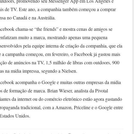
outdoors, promovendo seu Messenger App em Los Angeles e
is de TV. Este ano, a companhia também começou a comprar
nsa no Canadá e na Austrália.
ebook chama-se “the friends” e mostra cenas de amigos se
o enfatizam muito a marca, mostrando apenas uma pequena
envolvidos pela equipe interna de criação da companhia, que ela
 a campanha começou, em fevereiro, o Facebook já gastou mais
ação de anúncios na TV, 1,5 milhão de libras com outdoors, 900
ras na mídia impressa, segundo a Nielsen.
 Facebook acompanha o Google e muitas outras empresas da mídia
s de formação de marca. Brian Wieser, analista da Pivotal
antes da internet ou do comércio eletrônico estão agora gastando
opaganda tradicional, com a Amazon, Priceline e o Google entre
Estados Unidos.