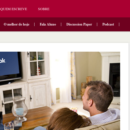
QUEM ESCREVE
SOBRE
O melhor de hoje
Fala Aluno
Discussion Paper
Podcast