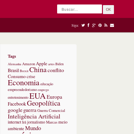
OK
Siga:
Tags
Apple
Amazon
Alemanha
artes
Biden
China
conflito
Brasil
Brexit
Consumo
crise
Economia
educação
empreendedorismo
emprego
EUA
Europa
entretenimento
Geopolítica
Facebook
google
guerra
Guerra Comercial
Inteligência Artificial
internet
meio
jornalismo
Marcas
Irã
Mundo
ambiente