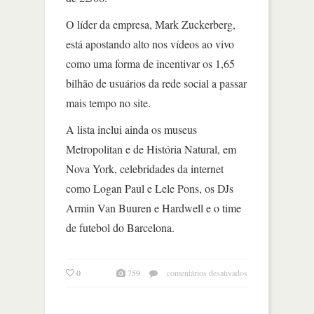
O líder da empresa, Mark Zuckerberg,
está apostando alto nos vídeos ao vivo
como uma forma de incentivar os 1,65
bilhão de usuários da rede social a passar
mais tempo no site.
A lista inclui ainda os museus
Metropolitan e de História Natural, em
Nova York, celebridades da internet
como Logan Paul e Lele Pons, os DJs
Armin Van Buuren e Hardwell e o time
de futebol do Barcelona.
em
0
759
comentários desativados
facebook
aposta
alto