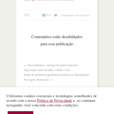
em
0
331
comentários desativados
eua
e
rússia
falam
Comentários estão desabilitados
em
para essa publicação
novo
tratado
com
mais
potências
←
Desconfiança e ameaça de guerra marcam
nucleares
negociação entre Estados Unidos e Irã
Saída de publisher aprofunda incerteza no Washington
Post após demissões
→
Utilizamos cookies essenciais e tecnologias semelhantes de
acordo com a nossa
Política de Privacidade
e, ao continuar
navegando, você concorda com estas condições.
©
Nota Alta ESPM
. Todos os direitos reservados.