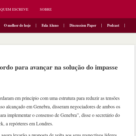
QUEM ESCREVE
SOBRE
O melhor de hoje
Fala Aluno
Discussion Paper
Podcast
rdo para avançar na solução do impasse
daram em princípio com uma estrutura para reduzir as tensões
so alcançado em Genebra, disseram negociadores de ambos os
ara implementar o consenso de Genebra”, disse o secretário do
, a repórteres em Londres.
ora levarão a proposta de volta aos seus respectivos líderes,