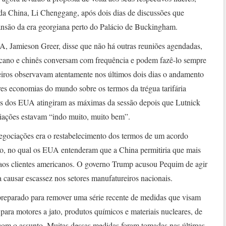
 da China, Li Chenggang, após dois dias de discussões que
são da era georgiana perto do Palácio de Buckingham.
, Jamieson Greer, disse que não há outras reuniões agendadas,
icano e chinês conversam com frequência e podem fazê-lo sempre
iros observavam atentamente nos últimos dois dias o andamento
res economias do mundo sobre os termos da trégua tarifária
s dos EUA atingiram as máximas da sessão depois que Lutnick
iações estavam “indo muito, muito bem”.
negociações era o restabelecimento dos termos de um acordo
, no qual os EUA entenderam que a China permitiria que mais
 aos clientes americanos. O governo Trump acusou Pequim de agir
causar escassez nos setores manufatureiros nacionais.
reparado para remover uma série recente de medidas que visam
para motores a jato, produtos químicos e materiais nucleares, de
com o assunto. Muitas dessas medidas foram tomadas nas últimas