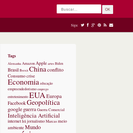
OK
Siga:
Tags
Apple
Amazon
Alemanha
artes
Biden
China
conflito
Brasil
Brexit
Consumo
crise
Economia
educação
empreendedorismo
emprego
EUA
Europa
entretenimento
Geopolítica
Facebook
google
guerra
Guerra Comercial
Inteligência Artificial
internet
meio
jornalismo
Marcas
Irã
Mundo
ambiente