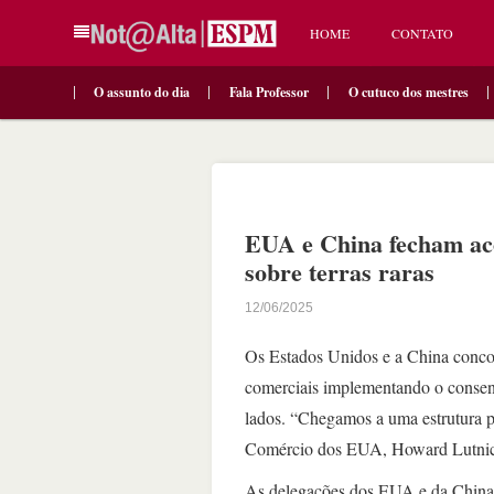
HOME
CONTATO
O assunto do dia
Fala Professor
O cutuco dos mestres
EUA e China fecham aco
sobre terras raras
12/06/2025
Os Estados Unidos e a China concor
comerciais implementando o consen
lados. “Chegamos a uma estrutura p
Comércio dos EUA, Howard Lutnick
As delegações dos EUA e da China ag