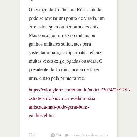
O avanço da Ucrânia na Rússia ainda
pode se revelar um ponto de virada, um
erro estratégico ou nenhum dos dois.
Mas conseguir um êxito militar, ou
ganhos militares suficientes para
sustentar uma ação diplomática eficaz,
muitas vezes exige jogadas ousadas. O
presidente da Ucrânia acaba de fazer
uma, e não pela primeira vez.
https://valor.globo.com/mundo/noticia/2024/08/12/ft-
estratgia-de-kiev-de-invadir-a-rssia-
arriscada-mas-pode-gerar-bons-
ganhos.ghtml
em
0
624
comentários desativados