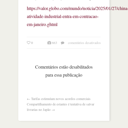
https://valor.globo.com/mundo/noticia/2025/01/27/china
atividade-industrial-entra-em-contracao-
em-janeiro.ghtml
em
0
663
comentários desativados
economia
da
china
começa
Comentários estão desabilitados
o
para essa publicação
ano
com
tropeço
←
Tarifas estimulam novos acordos comerciais
Compartilhamento de estantes é tentativa de salvar
livrarias no Japão
→