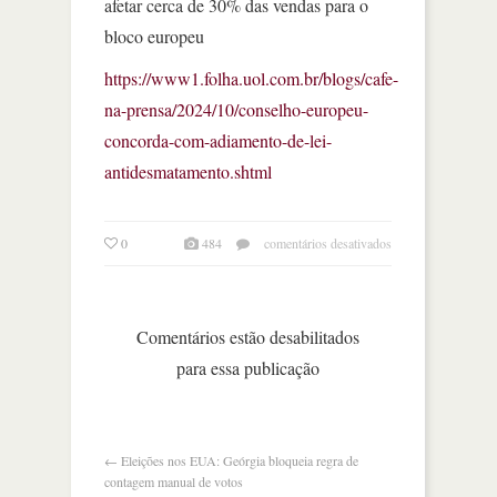
afetar cerca de 30% das vendas para o
bloco europeu
https://www1.folha.uol.com.br/blogs/cafe-
na-prensa/2024/10/conselho-europeu-
concorda-com-adiamento-de-lei-
antidesmatamento.shtml
em
0
484
comentários desativados
conselho
europeu
concorda
com
Comentários estão desabilitados
adiamento
para essa publicação
de
lei
antidesmatamento
←
Eleições nos EUA: Geórgia bloqueia regra de
contagem manual de votos