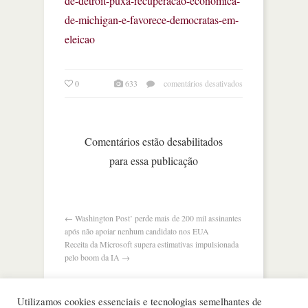
de-detroit-puxa-recuperacao-economica-
de-michigan-e-favorece-democratas-em-
eleicao
em
0
633
comentários desativados
como
o
renascimento
de
Comentários estão desabilitados
detroit
para essa publicação
influencia
a
eleição
nos
eua
←
Washington Post’ perde mais de 200 mil assinantes
após não apoiar nenhum candidato nos EUA
Receita da Microsoft supera estimativas impulsionada
pelo boom da IA
→
Utilizamos cookies essenciais e tecnologias semelhantes de