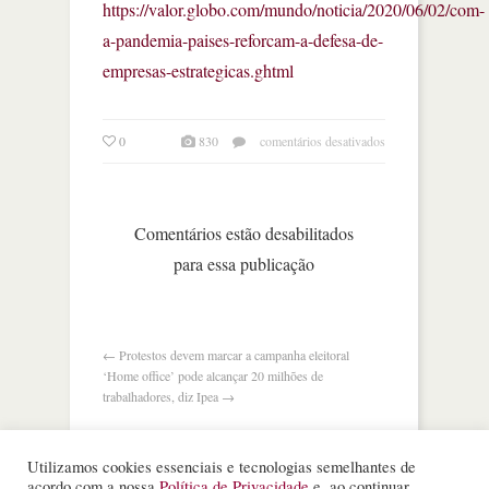
https://valor.globo.com/mundo/noticia/2020/06/02/com-
a-pandemia-paises-reforcam-a-defesa-de-
empresas-estrategicas.ghtml
em
0
830
comentários desativados
com
a
pandemia,
países
Comentários estão desabilitados
reforçam
para essa publicação
a
defesa
de
empresas
estratégicas
←
Protestos devem marcar a campanha eleitoral
‘Home office’ pode alcançar 20 milhões de
trabalhadores, diz Ipea
→
Utilizamos cookies essenciais e tecnologias semelhantes de
acordo com a nossa
Política de Privacidade
e, ao continuar