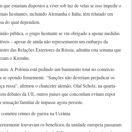
m que estariam dispostos a viver sob luz de velas se isso impedir o
mais hesitantes, incluindo Alemanha e Itália, têm relutado em
ussa do qual dependem.
nião pública, o grupo hesitante se viu obrigado a apoiar medidas
tíveis – apesar de ainda não representarem um embargo da
nistro das Relações Exteriores da Rússia, admitiu esta semana que
eram o Kremlin.
sistem. A Polônia está pedindo um banimento total no comércio
 se opondo firmemente. “Sanções não deveriam prejudicar os
ça russa”, afirmou o chanceler alemão, Olaf Scholz, na quarta-
 em debates da UE, outros países que concordam evitam expor
sensação familiar de impasse agora persiste.
 cometeu crimes de guerra na Ucrânia.
eriormente louvavam os benefícios da unidade europeia passaram