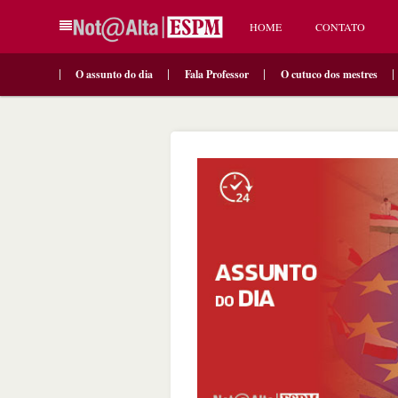
HOME
CONTATO
O assunto do dia
Fala Professor
O cutuco dos mestres