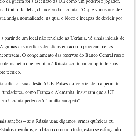
ício da guerra foi a ascensão da UE como um poderoso jogador,
rma Dmitro Kuleba, chanceler da Ucrânia. “O que vimos nos dez
sua antiga normalidade, na qual o bloco é incapaz de decidir por
 partir de um local não revelado na Ucrânia, vê sinais iniciais de
. Algumas das medidas decididas em acordo parecem menos
encontradas. O congelamento das reservas do Banco Central russo
ado de maneira que permitiu à Rússia continuar cumprindo suas
ote técnico.
ia solicitou sua adesão à UE. Países do leste tendem a permitir
 fundadores, como França e Alemanha, insistiram que a UE
ue a Ucrânia pertence à “família europeia”.
ais sanções – se a Rússia usar, digamos, armas químicas ou
. Estados-membros, e o bloco como um todo, estão se esforçando