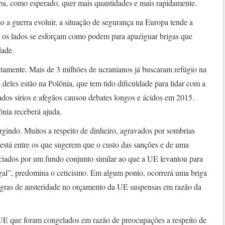
ba, como esperado, quer mais quantidades e mais rapidamente.
a guerra evoluir, a situação de segurança na Europa tende a
s os lados se esforçam como podem para apaziguar brigas que
dade.
ntamente. Mais de 3 milhões de ucranianos já buscaram refúgio na
deles estão na Polônia, que tem tido dificuldade para lidar com a
dos sírios e afegãos causou debates longos e ácidos em 2015.
ônia receberá ajuda.
gindo. Muitos a respeito de dinheiro, agravados por sombrias
está entre os que sugerem que o custo das sanções e de uma
nciados por um fundo conjunto similar ao que a UE levantou para
ugal”, predomina o ceticismo. Em algum ponto, ocorrerá uma briga
 regras de austeridade no orçamento da UE suspensas em razão da
UE que foram congelados em razão de preocupações a respeito de