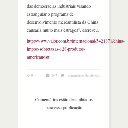
das democracias industriais visando
estrangular o programa de
desenvolvimento mercantilista da China
causaria muito mais estragos”, escreveu.
http://www.valor.com.br/internacional/5421871/china-
impoe-sobretaxas-128-produtos-
americanos#
em
0
1047
comentários desativados
china
impõe
sobretaxas
a
Comentários estão desabilitados
128
para essa publicação
produtos
americanos