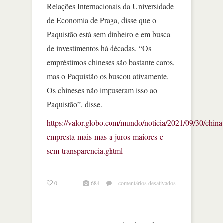
Relações Internacionais da Universidade
de Economia de Praga, disse que o
Paquistão está sem dinheiro e em busca
de investimentos há décadas. “Os
empréstimos chineses são bastante caros,
mas o Paquistão os buscou ativamente.
Os chineses não impuseram isso ao
Paquistão”, disse.
https://valor.globo.com/mundo/noticia/2021/09/30/china
empresta-mais-mas-a-juros-maiores-e-
sem-transparencia.ghtml
em
0
684
comentários desativados
china
empresta
mais,
mas