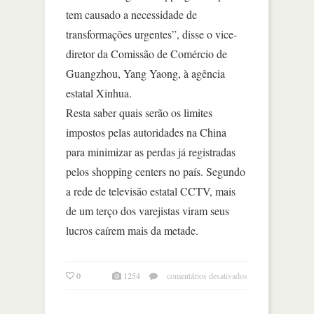
tem causado a necessidade de
transformações urgentes”, disse o vice-
diretor da Comissão de Comércio de
Guangzhou, Yang Yaong, à agência
estatal Xinhua.
Resta saber quais serão os limites
impostos pelas autoridades na China
para minimizar as perdas já registradas
pelos shopping centers no país. Segundo
a rede de televisão estatal CCTV, mais
de um terço dos varejistas viram seus
lucros caírem mais da metade.
em
0
1254
comentários desativados
china
busca