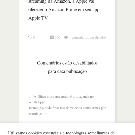
streaming da Amazon, a Apple vai
oferecer o Amazon Prime em seu app
Apple TV.
em
0
760
comentários desativados
apple
anuncia
alto-
falante
Comentários estão desabilitados
inteligente,
para essa publicação
primeira
novidade
desde
seu
relógio
←
‘A última coisa que quero é propaganda no
WhatsApp’
Tecnologia pode frear uso de veículos como armas por
terroristas
→
Utilizamos cookies essenciais e tecnologias semelhantes de