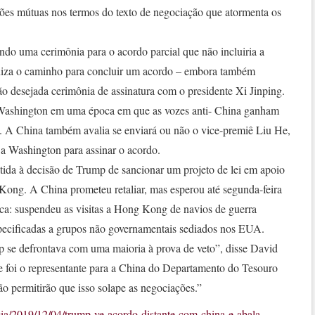
sões mútuas nos termos do texto de negociação que atormenta os
do uma cerimônia para o acordo parcial que não incluiria a
eniza o caminho para concluir um acordo – embora também
ão desejada cerimônia de assinatura com o presidente Xi Jinping.
a Washington em uma época em que as vozes anti- China ganham
. A China também avalia se enviará ou não o vice-premiê Liu He,
 a Washington para assinar o acordo.
ontida à decisão de Trump de sancionar um projeto de lei em apoio
Kong. A China prometeu retaliar, mas esperou até segunda-feira
ica: suspendeu as visitas a Hong Kong de navios de guerra
pecificadas a grupos não governamentais sediados nos EUA.
 se defrontava com uma maioria à prova de veto”, disse David
ue foi o representante para a China do Departamento do Tesouro
 permitirão que isso solape as negociações.”
cia/2019/12/04/trump-ve-acordo-distante-com-china-e-abala-