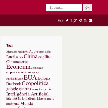
OK
Siga:
Tags
Apple
Amazon
Alemanha
artes
Biden
China
conflito
Brasil
Brexit
Consumo
crise
Economia
educação
empreendedorismo
emprego
EUA
Europa
entretenimento
Geopolítica
Facebook
google
guerra
Guerra Comercial
Inteligência Artificial
internet
meio
jornalismo
Marcas
Irã
Mundo
ambiente