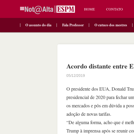
HOME
CONTATO
O assunto do dia
Fala Professor
O cutuco dos mestres
Acordo distante entre 
05/12/2019
O presidente dos EUA, Donald Trump,
presidencial de 2020 para fechar u
os mercados e pôs em dúvida a poss
adoção de novas tarifas.
“De alguma forma, acho que é melhor
Trump à imprensa após se reunir com