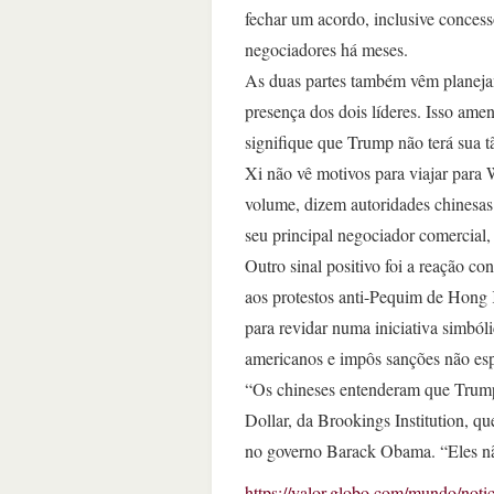
fechar um acordo, inclusive conces
negociadores há meses.
As duas partes também vêm planejan
presença dos dois líderes. Isso am
signifique que Trump não terá sua t
Xi não vê motivos para viajar par
volume, dizem autoridades chinesas
seu principal negociador comercial,
Outro sinal positivo foi a reação c
aos protestos anti-Pequim de Hong 
para revidar numa iniciativa simból
americanos e impôs sanções não es
“Os chineses entenderam que Trump
Dollar, da Brookings Institution, q
no governo Barack Obama. “Eles não
https://valor.globo.com/mundo/noti