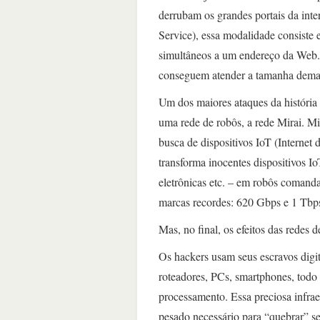
derrubam os grandes portais da int
Service), essa modalidade consiste
simultâneos a um endereço da Web. 
conseguem atender a tamanha demand
Um dos maiores ataques da história 
uma rede de robôs, a rede Mirai. Mi
busca de dispositivos IoT (Internet 
transforma inocentes dispositivos I
eletrônicas etc. – em robôs comanda
marcas recordes: 620 Gbps e 1 Tbp
Mas, no final, os efeitos das redes
Os hackers usam seus escravos digit
roteadores, PCs, smartphones, todo 
processamento. Essa preciosa infrae
pesado necessário para “quebrar” se