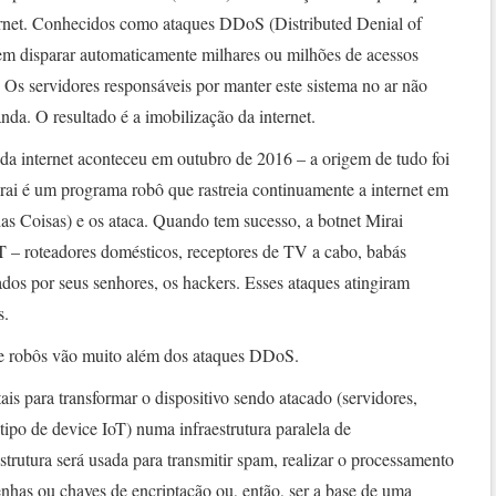
ernet. Conhecidos como ataques DDoS (Distributed Denial of
 em disparar automaticamente milhares ou milhões de acessos
Os servidores responsáveis por manter este sistema no ar não
a. O resultado é a imobilização da internet.
da internet aconteceu em outubro de 2016 – a origem de tudo foi
rai é um programa robô que rastreia continuamente a internet em
das Coisas) e os ataca. Quando tem sucesso, a botnet Mirai
oT – roteadores domésticos, receptores de TV a cabo, babás
dos por seus senhores, os hackers. Esses ataques atingiram
s.
 de robôs vão muito além dos ataques DDoS.
ais para transformar o dispositivo sendo atacado (servidores,
tipo de device IoT) numa infraestrutura paralela de
strutura será usada para transmitir spam, realizar o processamento
nhas ou chaves de encriptação ou, então, ser a base de uma