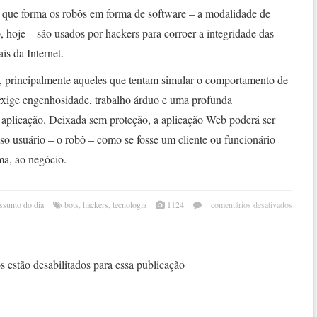
 que forma os robôs em forma de software – a modalidade de
hoje – são usados por hackers para corroer a integridade das
is da Internet.
, principalmente aqueles que tentam simular o comportamento de
xige engenhosidade, trabalho árduo e uma profunda
plicação. Deixada sem proteção, a aplicação Web poderá ser
oso usuário – o robô – como se fosse um cliente ou funcionário
ma, ao negócio.
em
ssunto do dia
bots
,
hackers
,
tecnologia
1124
comentários desativados
a
guerr
dos
robô
 estão desabilitados para essa publicação
hack