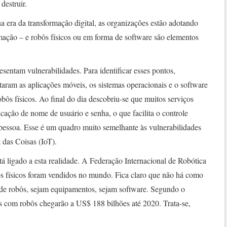
destruir.
na era da transformação digital, as organizações estão adotando
mação – e robôs físicos ou em forma de software são elementos
sentam vulnerabilidades. Para identificar esses pontos,
aram as aplicações móveis, os sistemas operacionais e o software
bôs físicos. Ao final do dia descobriu-se que muitos serviços
ação de nome de usuário e senha, o que facilita o controle
 pessoa. Esse é um quadro muito semelhante às vulnerabilidades
t das Coisas (IoT).
tá ligado a esta realidade. A Federação Internacional de Robótica
s físicos foram vendidos no mundo. Fica claro que não há como
o de robôs, sejam equipamentos, sejam software. Segundo o
os com robôs chegarão a US$ 188 bilhões até 2020. Trata-se,