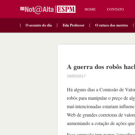
HOME
CONTATO
O assunto do dia
Fala Professor
O cutuco dos mestres
A guerra dos robôs hac
29/05/2017
Há alguns dias a Comissão de Valor
robôs para manipular o preço de al
mal-intencionadas estariam influenci
Web de grandes corretoras de valores
aumentando a cotação de ações que,
Essa operação tem nome: “spoofing”