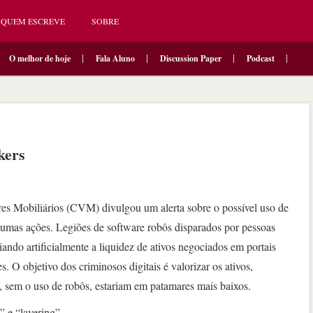
QUEM ESCREVE
SOBRE
O melhor de hoje
Fala Aluno
Discussion Paper
Podcast
kers
es Mobiliários (CVM) divulgou um alerta sobre o possível uso de
gumas ações. Legiões de software robôs disparados por pessoas
ando artificialmente a liquidez de ativos negociados em portais
. O objetivo dos criminosos digitais é valorizar os ativos,
 sem o uso de robôs, estariam em patamares mais baixos.
 e “layering”.