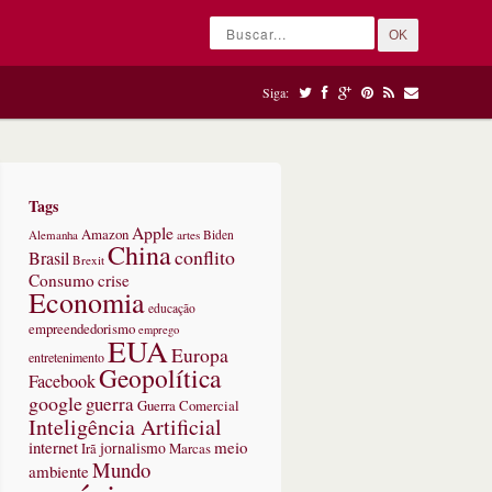
OK
Siga:
Tags
Apple
Amazon
Alemanha
artes
Biden
China
conflito
Brasil
Brexit
Consumo
crise
Economia
educação
empreendedorismo
emprego
EUA
Europa
entretenimento
Geopolítica
Facebook
google
guerra
Guerra Comercial
Inteligência Artificial
internet
meio
jornalismo
Marcas
Irã
Mundo
ambiente