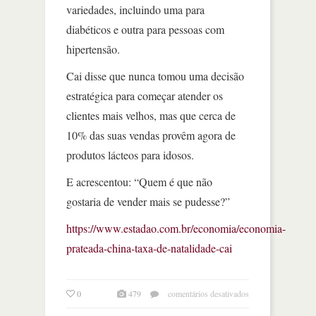
variedades, incluindo uma para
diabéticos e outra para pessoas com
hipertensão.
Cai disse que nunca tomou uma decisão
estratégica para começar atender os
clientes mais velhos, mas que cerca de
10% das suas vendas provêm agora de
produtos lácteos para idosos.
E acrescentou: “Quem é que não
gostaria de vender mais se pudesse?”
https://www.estadao.com.br/economia/economia-
prateada-china-taxa-de-natalidade-cai
em
0
479
comentários desativados
a