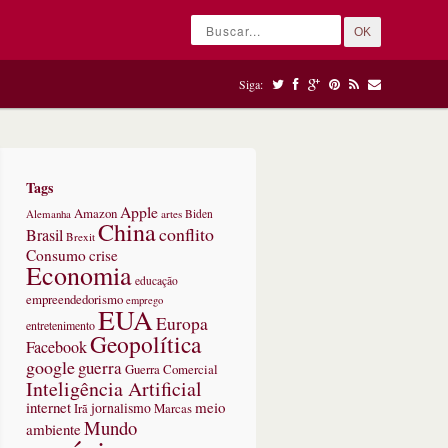
OK
Siga:
Tags
Apple
Amazon
Alemanha
artes
Biden
China
conflito
Brasil
Brexit
Consumo
crise
Economia
educação
empreendedorismo
emprego
EUA
Europa
entretenimento
Geopolítica
Facebook
google
guerra
Guerra Comercial
Inteligência Artificial
internet
meio
jornalismo
Marcas
Irã
Mundo
ambiente