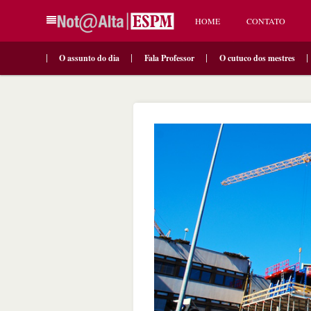
HOME
CONTATO
O assunto do dia
Fala Professor
O cutuco dos mestres