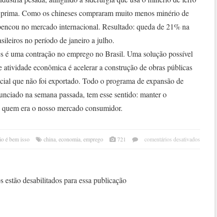
a prima. Como os chineses compraram muito menos minério de
pencou no mercado internacional. Resultado: queda de 21% na
sileiros no período de janeiro a julho.
s é uma contração no emprego no Brasil. Uma solução possível
e atividade econômica é acelerar a construção de obras públicas
cial que não foi exportado. Todo o programa de expansão de
anunciado na semana passada, tem esse sentido: manter o
 de quem era o nosso mercado consumidor.
em
ão é bem isso
china
,
economia
,
emprego
721
comentários desativados
meno
prédi
em
pequ
 estão desabilitados para essa publicação
mais
ferro
e
rodo