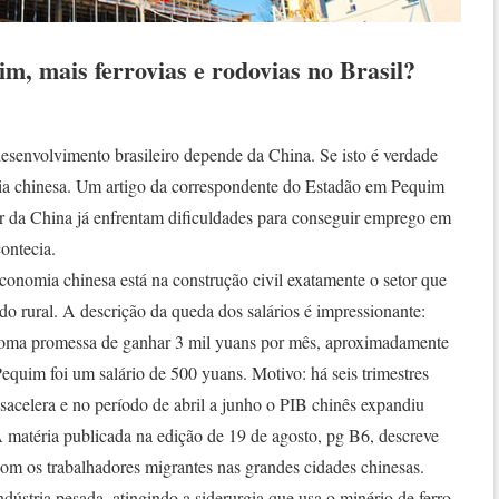
, mais ferrovias e rodovias no Brasil?
esenvolvimento brasileiro depende da China. Se isto é verdade
a chinesa. Um artigo da correspondente do Estadão em Pequim
or da China já enfrentam dificuldades para conseguir emprego em
ontecia.
conomia chinesa está na construção civil exatamente o setor que
do rural. A descrição da queda dos salários é impressionante:
 coma promessa de ganhar 3 mil yuans por mês, aproximadamente
uim foi um salário de 500 yuans. Motivo: há seis trimestres
sacelera e no período de abril a junho o PIB chinês expandiu
A matéria publicada na edição de 19 de agosto, pg B6, descreve
com os trabalhadores migrantes nas grandes cidades chinesas.
dústria pesada, atingindo a siderurgia que usa o minério de ferro