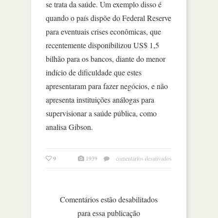
se trata da saúde. Um exemplo disso é
quando o país dispõe do Federal Reserve
para eventuais crises econômicas, que
recentemente disponibilizou US$ 1,5
bilhão para os bancos, diante do menor
indício de dificuldade que estes
apresentaram para fazer negócios, e não
apresenta instituições análogas para
supervisionar a saúde pública, como
analisa Gibson.
em
9
1939
comentários desativados
individualismo
norte-
americano
na
Comentários estão desabilitados
crise
para essa publicação
da