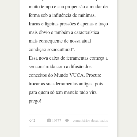
muito tempo e sua propensão a mudar de
forma sob a inﬂuência de mínimas,
fracas e ligeiras pressões é apenas o traço
mais óbvio e também a característica
mais consequente de nossa atual
condição sociocultural”.
Essa nova caixa de ferramentas começa a
ser construída com a difusão dos
conceitos do Mundo VUCA. Procure
trocar as suas ferramentas antigas, pois
para quem só tem martelo tudo vira
prego!
em
2
10377
comentários desativados
mundo
vuca