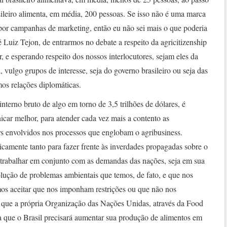
ileiro alimenta, em média, 200 pessoas. Se isso não é uma marca
 por campanhas de marketing, então eu não sei mais o que poderia
 Luiz Tejon, de entrarmos no debate a respeito da agricitizenship
, e esperando respeito dos nossos interlocutores, sejam eles da
, vulgo grupos de interesse, seja do governo brasileiro ou seja das
s relações diplomáticas.
erno bruto de algo em torno de 3,5 trilhões de dólares, é
car melhor, para atender cada vez mais a contento as
rs envolvidos nos processos que englobam o agribusiness.
camente tanto para fazer frente às inverdades propagadas sobre o
a trabalhar em conjunto com as demandas das nações, seja em sua
olução de problemas ambientais que temos, de fato, e que nos
s aceitar que nos imponham restrições ou que não nos
que a própria Organização das Nações Unidas, através da Food
a que o Brasil precisará aumentar sua produção de alimentos em