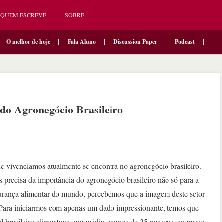
QUEM ESCREVE
SOBRE
O melhor de hoje
Fala Aluno
Discussion Paper
Podcast
 do Agronegócio Brasileiro
 vivenciamos atualmente se encontra no agronegócio brasileiro.
recisa da importância do agronegócio brasileiro não só para a
gurança alimentar do mundo, percebemos que a imagem deste setor
 Para iniciarmos com apenas um dado impressionante, temos que
l brasileiro alimentava, em média, menos de 25 pessoas, ao passo