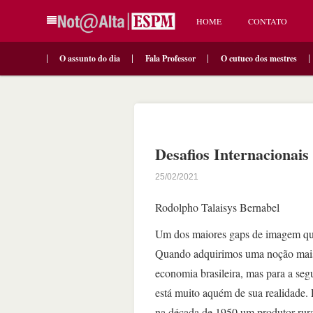
HOME
CONTATO
O assunto do dia
Fala Professor
O cutuco dos mestres
Desafios Internacionais
25/02/2021
Rodolpho Talaisys Bernabel
Um dos maiores gaps de imagem que
Quando adquirimos uma noção mais p
economia brasileira, mas para a se
está muito aquém de sua realidade.
na década de 1950 um produtor rura