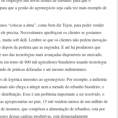
 de empregos nas novas frentes de trabalho, para que o
 para que a gestão do agronegócio seja cada vez mais exemplo de
amos “colocar a alma”, como bem diz Tejon, para poder vender
 ele precisa. Necessitamos aperfeiçoar os clientes se gostamos
e, muita soft skill. Lembre-se que os clientes não pedem inovação
e depois da porteira que as engendra. E até há produtores que
 e uso das tecnologias mais avançadas disponíveis no mercado,
 em torno de 800 mil agricultores brasileiros usando tecnologia
ando de práticas defasadas e até mesmo rudimentares.
de logística inerentes ao agronegócio. Por exemplo, a indústria
mais não chega a atingir nem a metade do rebanho brasileiro, e
distribuição. Esse é um problema importante a ser resolvido, o
ojas agropecuárias no país, 15 mil vendem menos de um milhão de
ção de insumos, que compõem a alimentação de rebanhos, esta por
ustos dessas cadeias produtivas, está demasiadamente