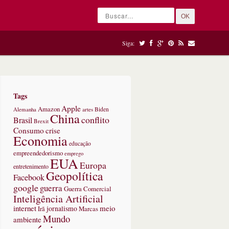
OK
Siga:
Tags
Apple
Amazon
Alemanha
artes
Biden
China
conflito
Brasil
Brexit
Consumo
crise
Economia
educação
empreendedorismo
emprego
EUA
Europa
entretenimento
Geopolítica
Facebook
google
guerra
Guerra Comercial
Inteligência Artificial
internet
meio
jornalismo
Marcas
Irã
Mundo
ambiente