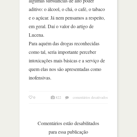
algumas substâncias de alto poder
aditivo: o álcool, o chá, o café, o tabaco
e o açúcar. Já nem pensamos a respeito,
em geral. Daí o valor do artigo de
Lucena.
Para aquém das drogas reconhecidas
como tal, seria importante perceber
intoxicações mais básicas e a serviço de
quem elas nos são apresentadas como
inofensivas.
em
0
822
comentários desativados
adições
sal,
açúcar,
gordura
Comentários estão desabilitados
para essa publicação