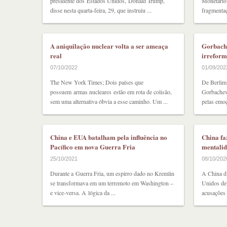
presidente dos Estados Unidos, Donald Trump,
Monetário 
disse nesta quarta-feira, 29, que instruiu ...
fragmentaç
A aniquilação nuclear volta a ser ameaça
Gorbache
real
irreform
07/10/2022
01/09/202
The New York Times; Dois países que
De Berlim
possuem armas nucleares estão em rota de colisão,
Gorbachev
sem uma alternativa óbvia a esse caminho. Um ...
pelas emoç
China e EUA batalham pela influência no
China fa
Pacífico em nova Guerra Fria
mentalid
25/10/2021
08/10/202
Durante a Guerra Fria, um espirro dado no Kremlin
A China di
se transformava em um terremoto em Washington –
Unidos dev
e vice-versa. A lógica da ...
acusações 