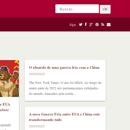
OK
Siga:
O absurdo de uma guerra fria com a China
04/04/2023
The New York Times; O ano foi difícil. Ao longo da
maior parte de 2022 nós permanecemos extirpados
do mundo, trancados pela estrita ...
 e EUA
uclear
A nova Guerra Fria entre EUA e China está
transformando tudo
deputado
28/03/2023