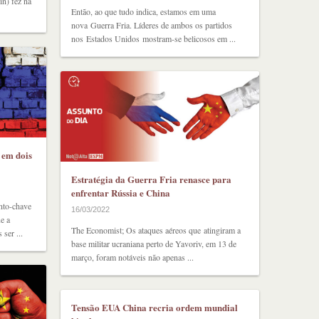
n) fez na
Então, ao que tudo indica, estamos em uma
nova Guerra Fria. Líderes de ambos os partidos
nos Estados Unidos mostram-se belicosos em ...
 em dois
Estratégia da Guerra Fria renasce para
enfrentar Rússia e China
nto-chave
16/03/2022
e a
The Economist; Os ataques aéreos que atingiram a
ser ...
base militar ucraniana perto de Yavoriv, em 13 de
março, foram notáveis não apenas ...
Tensão EUA ­China recria ordem mundial