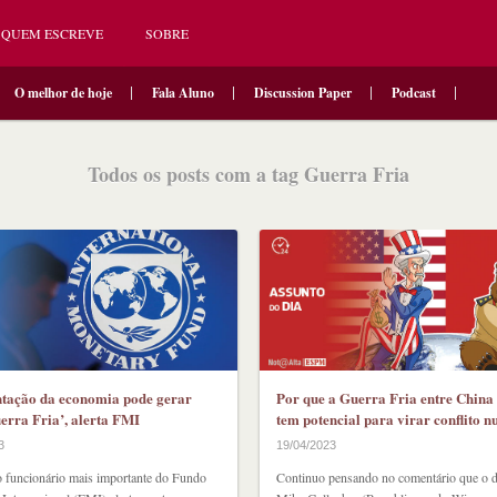
QUEM ESCREVE
SOBRE
O melhor de hoje
Fala Aluno
Discussion Paper
Podcast
Todos os posts com a tag Guerra Fria
tação da economia pode gerar
Por que a Guerra Fria entre China
erra Fria’, alerta FMI
tem potencial para virar conflito n
3
19/04/2023
 funcionário mais importante do Fundo
Continuo pensando no comentário que o 