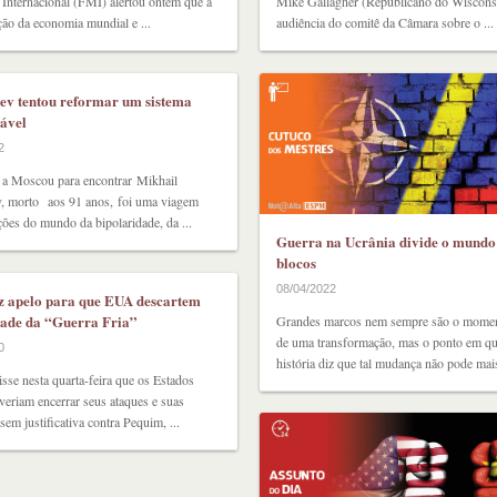
Internacional (FMI) alertou ontem que a
Mike Gallagher (Republicano do Wisconsi
ão da economia mundial e ...
audiência do comitê da Câmara sobre o ...
v tentou reformar um sistema
ável
2
 a Moscou para encontrar Mikhail
, morto aos 91 anos, foi uma viagem
ões do mundo da bipolaridade, da ...
Guerra na Ucrânia divide o mundo
blocos
08/04/2022
z apelo para que EUA descartem
ade da “Guerra Fria”
Grandes marcos nem sempre são o mome
de uma transformação, mas o ponto em qu
0
história diz que tal mudança não pode mais 
sse nesta quarta-feira que os Estados
eriam encerrar seus ataques e suas
sem justificativa contra Pequim, ...