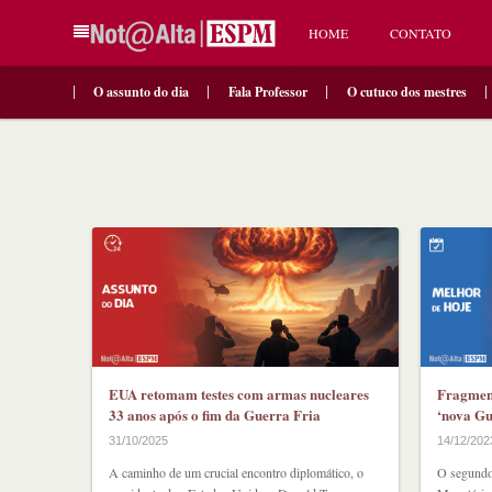
HOME
CONTATO
O assunto do dia
Fala Professor
O cutuco dos mestres
EUA retomam testes com armas nucleares
Fragmen
33 anos após o fim da Guerra Fria
‘nova Gu
31/10/2025
14/12/202
A caminho de um crucial encontro diplomático, o
O segundo