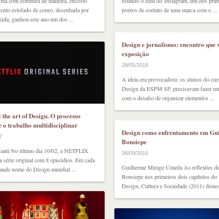
na com estrutura de madeira, encosto
rolando o feed do Instagram, um dos prim
sento estofado de couro, desenhada por
pontos de contato de uma marca com o ...
ida, ganhou este ano um dos ...
Design e jornalismo: encontro que 
exposição
28/05/2018
A ideia era provocadora: os alunos do cur
Design da ESPM SP, precisavam fazer um
com o desafio de organizar elementos ...
 the art of Design. O processo
e o trabalho multidisciplinar
Design como enfrentamento em Gu
7
Bonsiepe
Santi No último dia 10/02, a NETFLIX
08/09/2016
 série original com 8 episódios. Em cada
Guilherme Mirage Umeda As reflexões d
ande nome do Design mundial ...
Bonsiepe nos primeiros dois capítulos do 
Design, Cultura e Sociedade (2011) demon