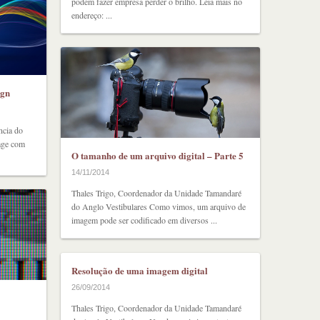
podem fazer empresa perder o brilho. Leia mais no
endereço: ...
ign
ncia do
rage com
O tamanho de um arquivo digital – Parte 5
14/11/2014
Thales Trigo, Coordenador da Unidade Tamandaré
do Anglo Vestibulares Como vimos, um arquivo de
imagem pode ser codificado em diversos ...
Resolução de uma imagem digital
26/09/2014
Thales Trigo, Coordenador da Unidade Tamandaré