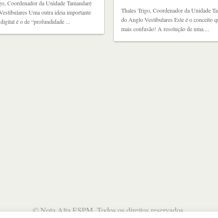
igo, Coordenador da Unidade Tamandaré
Thales Trigo, Coordenador da Unidade T
estibulares Uma outra ideia importante
do Anglo Vestibulares Este é o conceito 
igital é o de “profundidade ...
mais confusão! A resolução de uma ...
©
Nota Alta ESPM
. Todos os direitos reservados.