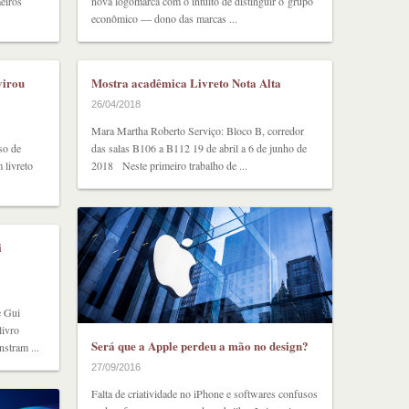
eiros
nova logomarca com o intuito de distinguir o grupo
econômico — dono das marcas ...
virou
Mostra acadêmica Livreto Nota Alta
26/04/2018
Mara Martha Roberto Serviço: Bloco B, corredor
so de
das salas B106 a B112 19 de abril a 6 de junho de
 livreto
2018 Neste primeiro trabalho de ...
i
e Gui
livro
Será que a Apple perdeu a mão no design?
stram ...
27/09/2016
Falta de criatividade no iPhone e softwares confusos