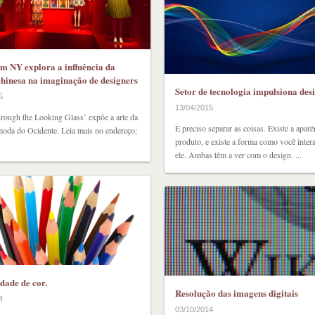
m NY explora a influência da
 chinesa na imaginação de designers
Setor de tecnologia impulsiona des
5
13/04/2015
rough the Looking Glass’ expõe a arte da
É preciso separar as coisas. Existe a aparê
oda do Ocidente. Leia mais no endereço:
produto, e existe a forma como você inte
ele. Ambas têm a ver com o design. ...
dade de cor.
Resolução das imagens digitais
4
03/10/2014