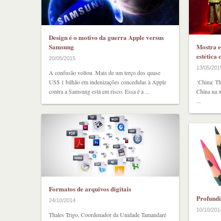
Design é o motivo da guerra Apple versus
Samsung
Mostra e
estética
20/05/2015
13/05/201
A confusão voltou. Mais de um terço dos quase
US$ 1 bilhão em indenizações concedidas à Apple
‘China: Th
contra a Samsung está em risco. Essa é a ...
China na m
...
Formatos de arquivos digitais
Profundi
24/10/2014
10/10/201
Thales Trigo, Coordenador da Unidade Tamandaré