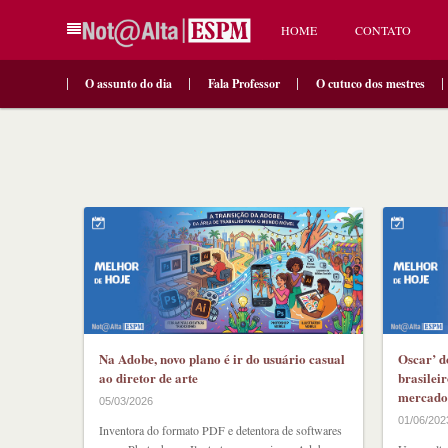
HOME
CONTATO
O assunto do dia
Fala Professor
O cutuco dos mestres
Na Adobe, novo plano é ir do usuário casual
Oscar’ d
ao diretor de arte
brasilei
mercado
05/03/2026
01/06/202
Inventora do formato PDF e detentora de softwares