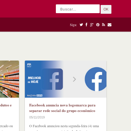
OK
Siga:
odutos e
Facebook anuncia nova logomarca para
separar rede social do grupo econômico
05/11/2019
ercado ou
O Facebook anunciou nesta segunda-feira (4) uma