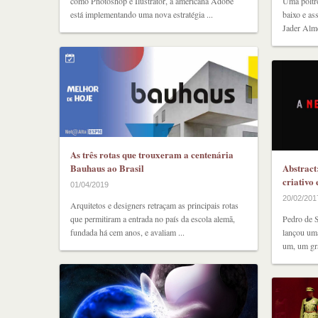
como Photoshop e Ilustrator, a americana Adobe
Uma poltro
está implementando uma nova estratégia ...
baixo e as
Jader Alme
As três rotas que trouxeram a centenária
Bauhaus ao Brasil
Abstract:
criativo 
01/04/2019
20/02/201
Arquitetos e designers retraçam as principais rotas
que permitiram a entrada no país da escola alemã,
Pedro de 
fundada há cem anos, e avaliam ...
lançou uma
um, um gr