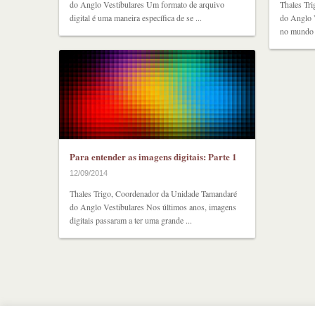
do Anglo Vestibulares Um formato de arquivo
Thales Tr
digital é uma maneira específica de se ...
do Anglo V
no mundo d
Para entender as imagens digitais: Parte 1
12/09/2014
Thales Trigo, Coordenador da Unidade Tamandaré
do Anglo Vestibulares Nos últimos anos, imagens
digitais passaram a ter uma grande ...