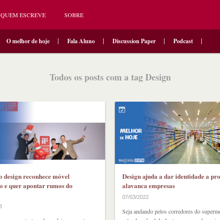
QUEM ESCREVE
SOBRE
O melhor de hoje
Fala Aluno
Discussion Paper
Podcast
Todos os posts com a tag Design
o design reconhece móvel
Design ajuda a dar identidade a pr
ro e quer apontar rumos do
alavanca empresas
07/03/2022
3
Seja andando pelos corredores do superm