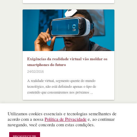
Exigências da realidade virtual vão moldar os
smartphones do futuro
24/02/2016
A realidade virtual, segmento quente do mundo
tecnológico, não está definindo apenas o tipo de
conteúdo que consumiremos nos próximos ...
Utilizamos cookies essenciais e tecnologias semelhantes de
acordo com a nossa
Política de Privacidade
e, ao continuar
navegando, você concorda com estas condições.
©
Nota Alta ESPM
. Todos os direitos reservados.
PROSSEGUIR