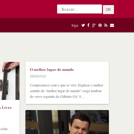
OK
Siga:
O melhor lugar do mundo
09/09/2015
Compromisso com o que se vive. Explicar o melhor
sentido do “melhor lugar do mundo” exige lembrar
do verso seguinte do Gilberto Gil “é ...
a Livro
estão