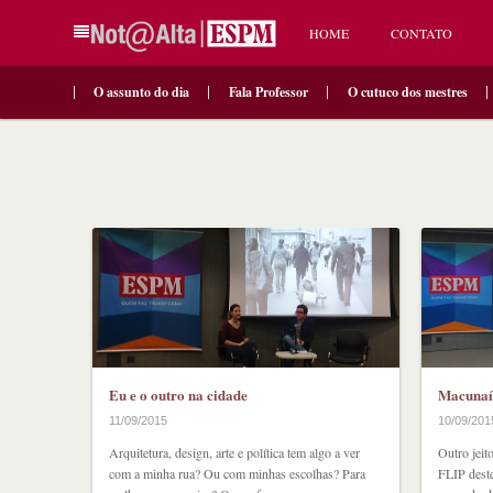
HOME
CONTATO
O assunto do dia
Fala Professor
O cutuco dos mestres
Eu e o outro na cidade
Macunaí
11/09/2015
10/09/201
Arquitetura, design, arte e política tem algo a ver
Outro jeit
com a minha rua? Ou com minhas escolhas? Para
FLIP deste