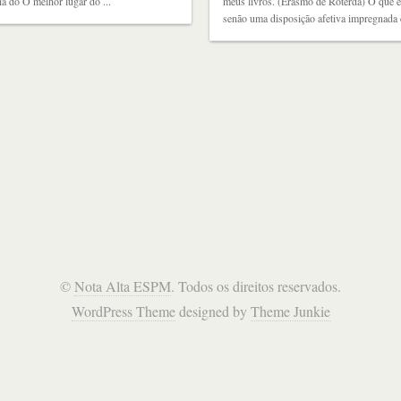
a do O melhor lugar do ...
meus livros. (Erasmo de Roterdã) O que é 
senão uma disposição afetiva impregnada 
©
Nota Alta ESPM
. Todos os direitos reservados.
WordPress Theme
designed by
Theme Junkie