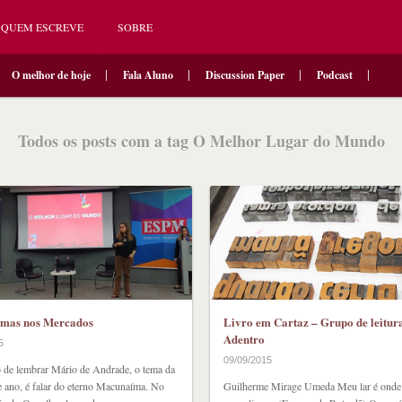
QUEM ESCREVE
SOBRE
O melhor de hoje
Fala Aluno
Discussion Paper
Podcast
Todos os posts com a tag O Melhor Lugar do Mundo
mas nos Mercados
Livro em Cartaz – Grupo de leitur
Adentro
5
09/09/2015
o de lembrar Mário de Andrade, o tema da
 ano, é falar do eterno Macunaíma. No
Guilherme Mirage Umeda Meu lar é onde 