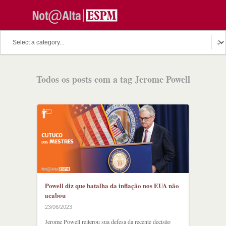
Todos os posts com a tag Jerome Powell
Powell diz que batalha da inflação nos EUA não
acabou
23/06/2023
Jerome Powell reiterou sua defesa da recente decisão