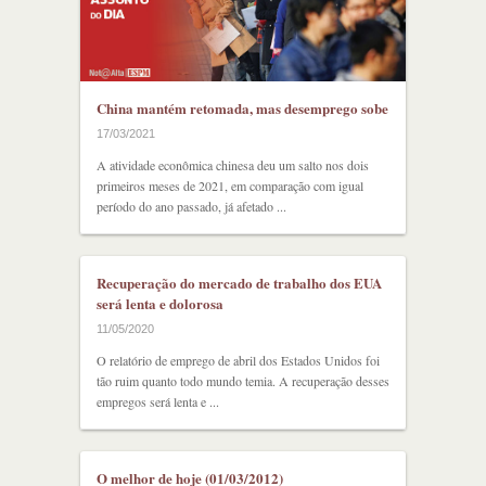
China mantém retomada, mas desemprego sobe
17/03/2021
A atividade econômica chinesa deu um salto nos dois
primeiros meses de 2021, em comparação com igual
período do ano passado, já afetado ...
Recuperação do mercado de trabalho dos EUA
será lenta e dolorosa
11/05/2020
O relatório de emprego de abril dos Estados Unidos foi
tão ruim quanto todo mundo temia. A recuperação desses
empregos será lenta e ...
O melhor de hoje (01/03/2012)