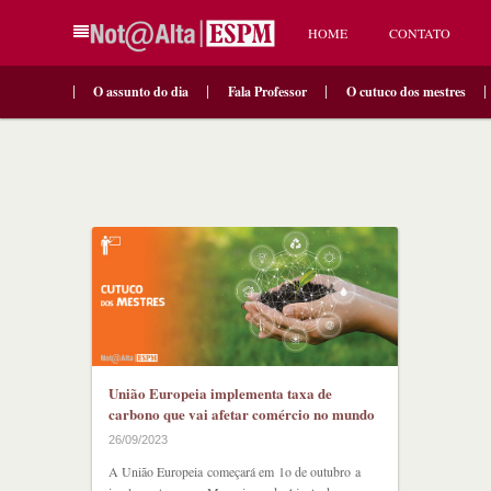
HOME
CONTATO
O assunto do dia
Fala Professor
O cutuco dos mestres
União Europeia implementa taxa de
carbono que vai afetar comércio no mundo
26/09/2023
A União Europeia começará em 1o de outubro a