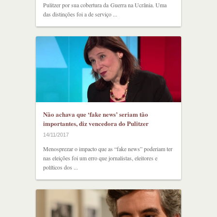
Pulitzer por sua cobertura da Guerra na Ucrânia. Uma
das distinções foi a de serviço ...
Não achava que ‘fake news’ seriam tão
importantes, diz vencedora do Pulitzer
14/11/2017
Menosprezar o impacto que as “fake news” poderiam ter
nas eleições foi um erro que jornalistas, eleitores e
políticos dos ...