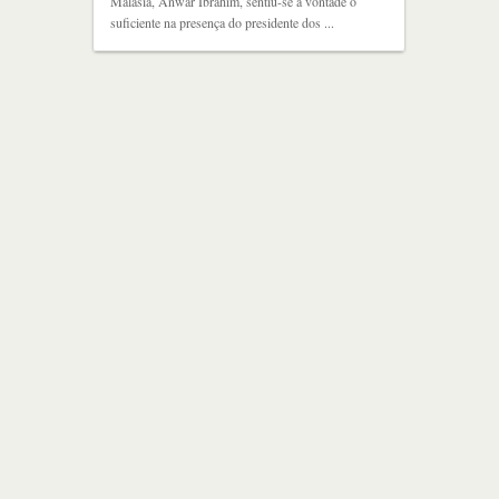
Malásia, Anwar Ibrahim, sentiu-se à vontade o
suficiente na presença do presidente dos ...